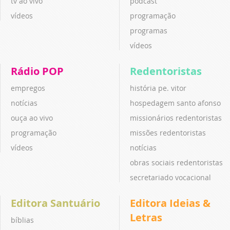
tv ao vivo
podcast
vídeos
programação
programas
vídeos
Rádio POP
Redentoristas
empregos
história pe. vitor
notícias
hospedagem santo afonso
ouça ao vivo
missionários redentoristas
programação
missões redentoristas
vídeos
notícias
obras sociais redentoristas
secretariado vocacional
Editora Santuário
Editora Ideias &
Letras
bíblias