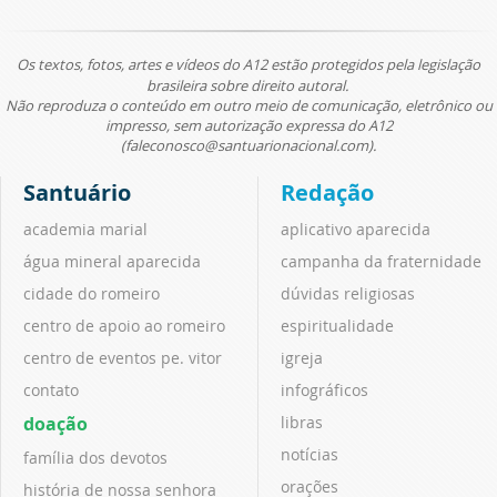
Os textos, fotos, artes e vídeos do A12 estão protegidos pela legislação
brasileira sobre direito autoral.
Não reproduza o conteúdo em outro meio de comunicação, eletrônico ou
impresso, sem autorização expressa do A12
(faleconosco@santuarionacional.com).
Santuário
Redação
academia marial
aplicativo aparecida
água mineral aparecida
campanha da fraternidade
cidade do romeiro
dúvidas religiosas
centro de apoio ao romeiro
espiritualidade
centro de eventos pe. vitor
igreja
contato
infográficos
doação
libras
notícias
família dos devotos
orações
história de nossa senhora