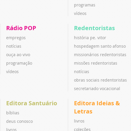
programas
vídeos
Rádio POP
Redentoristas
empregos
história pe. vitor
notícias
hospedagem santo afonso
ouça ao vivo
missionários redentoristas
programação
missões redentoristas
vídeos
notícias
obras sociais redentoristas
secretariado vocacional
Editora Santuário
Editora Ideias &
Letras
bíblias
livros
deus conosco
coleções
livros