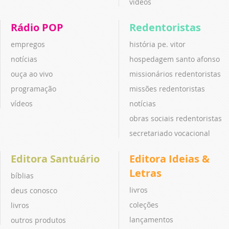
vídeos
Rádio POP
Redentoristas
empregos
história pe. vitor
notícias
hospedagem santo afonso
ouça ao vivo
missionários redentoristas
programação
missões redentoristas
vídeos
notícias
obras sociais redentoristas
secretariado vocacional
Editora Santuário
Editora Ideias &
Letras
bíblias
livros
deus conosco
coleções
livros
lançamentos
outros produtos