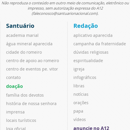
Não reproduza o conteúdo em outro meio de comunicação, eletrônico ou
impresso, sem autorização expressa do A12
(faleconosco@santuarionacional.com).
Santuário
Redação
academia marial
aplicativo aparecida
água mineral aparecida
campanha da fraternidade
cidade do romeiro
dúvidas religiosas
centro de apoio ao romeiro
espiritualidade
centro de eventos pe. vitor
igreja
contato
infográficos
doação
libras
notícias
família dos devotos
orações
história de nossa senhora
papa
imprensa
vídeos
locais turísticos
anuncie no A12
loja oficial