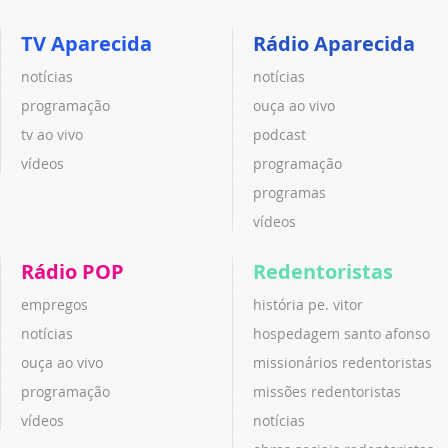
TV Aparecida
Rádio Aparecida
notícias
notícias
programação
ouça ao vivo
tv ao vivo
podcast
vídeos
programação
programas
vídeos
Rádio POP
Redentoristas
empregos
história pe. vitor
notícias
hospedagem santo afonso
ouça ao vivo
missionários redentoristas
programação
missões redentoristas
vídeos
notícias