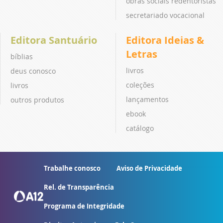
obras sociais redentoristas
secretariado vocacional
Editora Santuário
Editora Ideias &
Letras
bíblias
livros
deus conosco
coleções
livros
lançamentos
outros produtos
ebook
catálogo
Trabalhe conosco
Aviso de Privacidade
Rel. de Transparência
Programa de Integridade