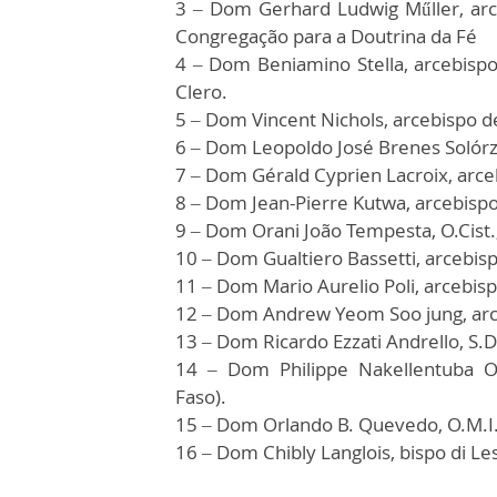
3 – Dom Gerhard Ludwig Műller, arc
Congregação para a Doutrina da Fé
4 – Dom Beniamino Stella, arcebispo 
Clero.
5 – Dom Vincent Nichols, arcebispo 
6 – Dom Leopoldo José Brenes Solórz
7 – Dom Gérald Cyprien Lacroix, arce
8 – Dom Jean-Pierre Kutwa, arcebispo
9 – Dom Orani João Tempesta, O.Cist., 
10 – Dom Gualtiero Bassetti, arcebispo
11 – Dom Mario Aurelio Poli, arcebisp
12 – Dom Andrew Yeom Soo jung, arc
13 – Dom Ricardo Ezzati Andrello, S.D.B
14 – Dom Philippe Nakellentuba O
Faso).
15 – Dom Orlando B. Quevedo, O.M.I.,
16 – Dom Chibly Langlois, bispo di Les