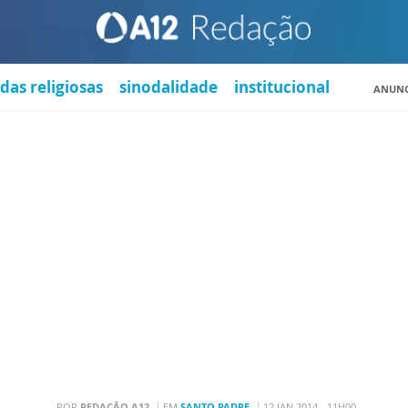
das religiosas
sinodalidade
institucional
ANUNC
POR
REDAÇÃO A12
EM
SANTO PADRE
12 JAN 2014 - 11H00