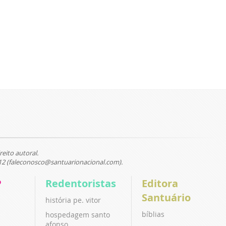
reito autoral.
12 (faleconosco@santuarionacional.com).
P
Redentoristas
Editora
Santuário
história pe. vitor
bíblias
hospedagem santo
afonso