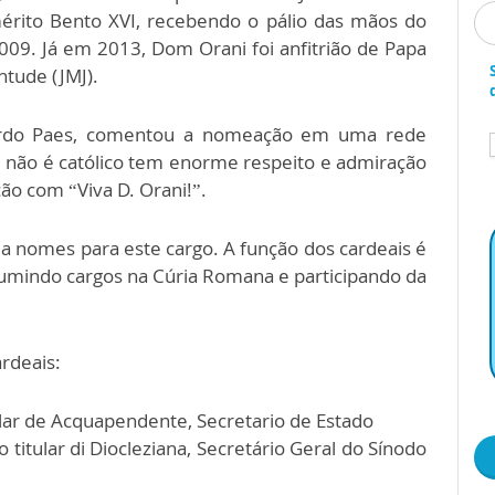
érito Bento XVI, recebendo o pálio das mãos do
009. Já em 2013, Dom Orani foi anfitrião de Papa
ntude (JMJ).
uardo Paes, comentou a nomeação em uma rede
não é católico tem enorme respeito e admiração
ação com “Viva D. Orani!”.
ia nomes para este cargo. A função dos cardeais é
sumindo cargos na Cúria Romana e participando da
ardeais:
tular de Acquapendente, Secretario de Estado
 titular di Diocleziana, Secretário Geral do Sínodo