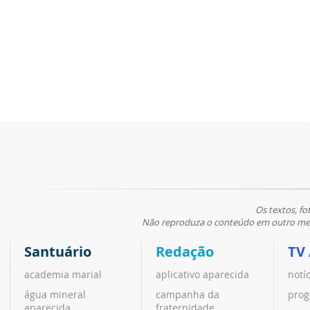
Os textos, fo
Não reproduza o conteúdo em outro meio
Santuário
Redação
TV
academia marial
aplicativo aparecida
notí
água mineral
campanha da
prog
aparecida
fraternidade