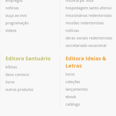
empregos
história pe. vitor
notícias
hospedagem santo afonso
ouça ao vivo
missionários redentoristas
programação
missões redentoristas
vídeos
notícias
obras sociais redentoristas
secretariado vocacional
Editora Santuário
Editora Ideias &
Letras
bíblias
livros
deus conosco
coleções
livros
lançamentos
outros produtos
ebook
catálogo