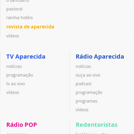
o santuário
pastoral
rainha hotéis
revista de aparecida
vídeos
TV Aparecida
Rádio Aparecida
notícias
notícias
programação
ouça ao vivo
tv ao vivo
podcast
vídeos
programação
programas
vídeos
Rádio POP
Redentoristas