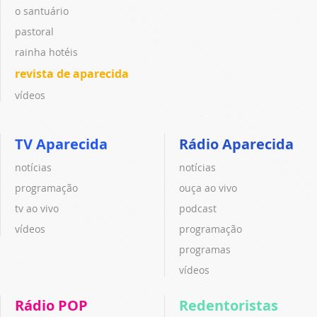
o santuário
pastoral
rainha hotéis
revista de aparecida
vídeos
TV Aparecida
Rádio Aparecida
notícias
notícias
programação
ouça ao vivo
tv ao vivo
podcast
vídeos
programação
programas
vídeos
Rádio POP
Redentoristas