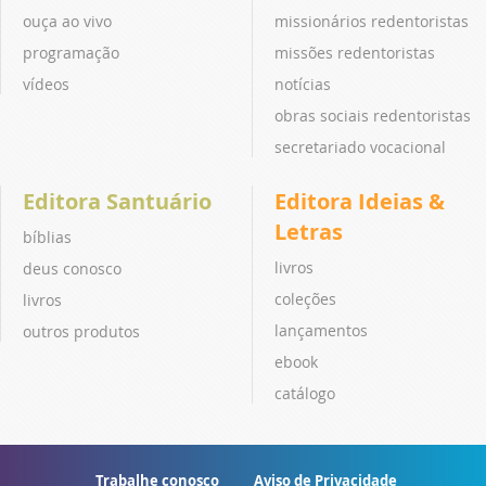
ouça ao vivo
missionários redentoristas
programação
missões redentoristas
vídeos
notícias
obras sociais redentoristas
secretariado vocacional
Editora Santuário
Editora Ideias &
Letras
bíblias
livros
deus conosco
coleções
livros
lançamentos
outros produtos
ebook
catálogo
Trabalhe conosco
Aviso de Privacidade