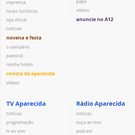
papa
imprensa
vídeos
locais turísticos
anuncie no A12
loja oficial
notícias
novena e festa
o santuário
pastoral
rainha hotéis
revista de aparecida
vídeos
TV Aparecida
Rádio Aparecida
notícias
notícias
programação
ouça ao vivo
tv ao vivo
podcast