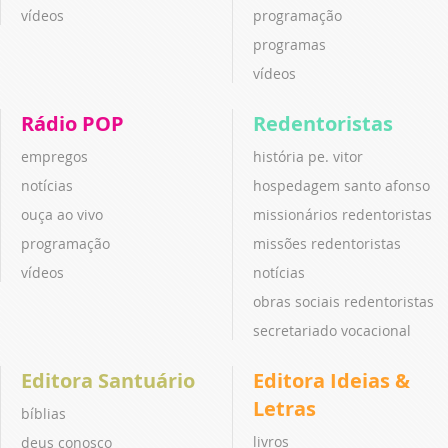
vídeos
programação
programas
vídeos
Rádio POP
Redentoristas
empregos
história pe. vitor
notícias
hospedagem santo afonso
ouça ao vivo
missionários redentoristas
programação
missões redentoristas
vídeos
notícias
obras sociais redentoristas
secretariado vocacional
Editora Santuário
Editora Ideias &
Letras
bíblias
livros
deus conosco