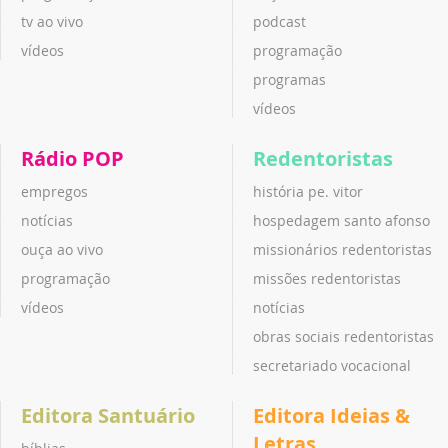
tv ao vivo
podcast
vídeos
programação
programas
vídeos
Rádio POP
Redentoristas
empregos
história pe. vitor
notícias
hospedagem santo afonso
ouça ao vivo
missionários redentoristas
programação
missões redentoristas
vídeos
notícias
obras sociais redentoristas
secretariado vocacional
Editora Santuário
Editora Ideias &
Letras