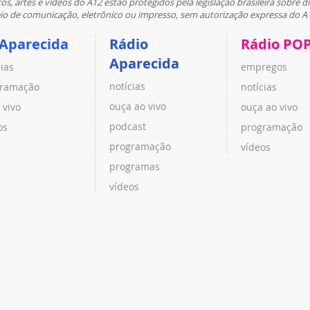
tos, artes e vídeos do A12 estão protegidos pela legislação brasileira sobre di
 de comunicação, eletrônico ou impresso, sem autorização expressa do A
 Aparecida
Rádio
Rádio PO
Aparecida
cias
empregos
notícias
ramação
notícias
ouça ao vivo
 vivo
ouça ao vivo
podcast
os
programação
programação
vídeos
programas
vídeos