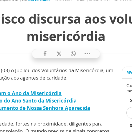
isco discursa aos vol
misericórdia
(03) o Jubileu dos Voluntários da Misericórdia, um
RE
ão aos agentes de caridade.
Cad
me
cam o Ano da Misericórdia
to do Ano Santo da Misericórdia
numento de Nossa Senhora Aparecida
edade, fortes na proximidade, diligentes para
S
consolação. O mundo precisa de sinais concretos