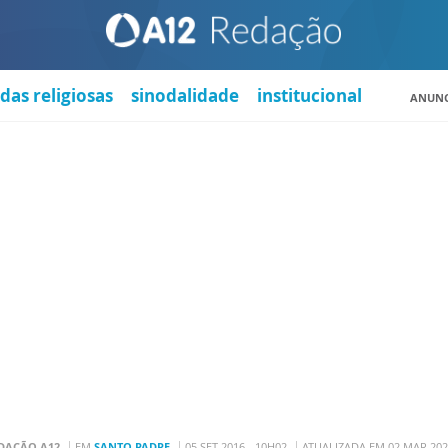
das religiosas
sinodalidade
institucional
ANUNC
DAÇÃO A12
EM
SANTO PADRE
05 SET 2016 - 10H02
ATUALIZADA EM 02 MAR 202