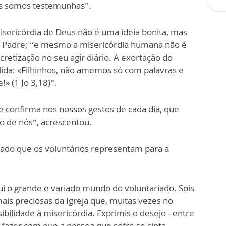
ós somos testemunhas”.
isericórdia de Deus não é uma ideia bonita, mas
o Padre; “e mesmo a misericórdia humana não é
retização no seu agir diário. A exortação do
da: «Filhinhos, não amemos só com palavras e
» (1 Jo 3,18)”.
se confirma nos nossos gestos de cada dia, que
o de nós”, acrescentou.
cado que os voluntários representam para a
ui o grande e variado mundo do voluntariado. Sois
is preciosas da Igreja que, muitas vezes no
sibilidade à misericórdia. Exprimis o desejo - entre
fazer com que a pessoa que sofre se sinta