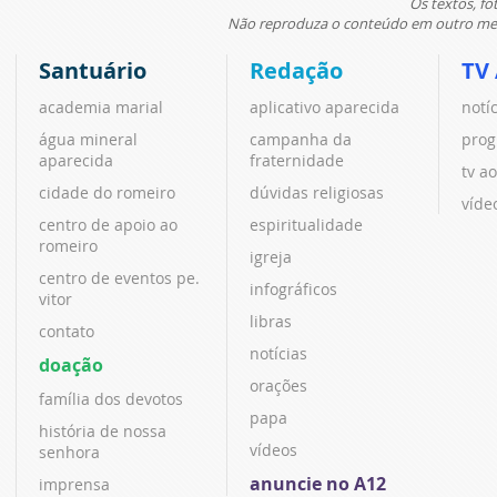
Os textos, fo
Não reproduza o conteúdo em outro meio
Santuário
Redação
TV
academia marial
aplicativo aparecida
notí
água mineral
campanha da
prog
aparecida
fraternidade
tv ao
cidade do romeiro
dúvidas religiosas
víde
centro de apoio ao
espiritualidade
romeiro
igreja
centro de eventos pe.
infográficos
vitor
libras
contato
notícias
doação
orações
família dos devotos
papa
história de nossa
vídeos
senhora
anuncie no A12
imprensa