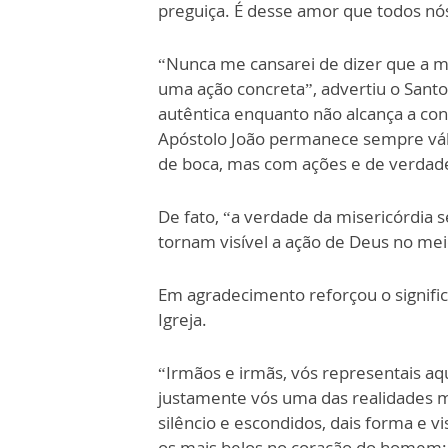
preguiça. É desse amor que todos n
“Nunca me cansarei de dizer que a m
uma ação concreta”, advertiu o Sant
autêntica enquanto não alcança a conc
Apóstolo João permanece sempre váli
de boca, mas com ações e de verdade!
De fato, “a verdade da misericórdia 
tornam visível a ação de Deus no mei
Em agradecimento reforçou o signifi
Igreja.
“Irmãos e irmãs, vós representais aq
justamente vós uma das realidades ma
silêncio e escondidos, dais forma e vi
os mais belos no coração do homem: 