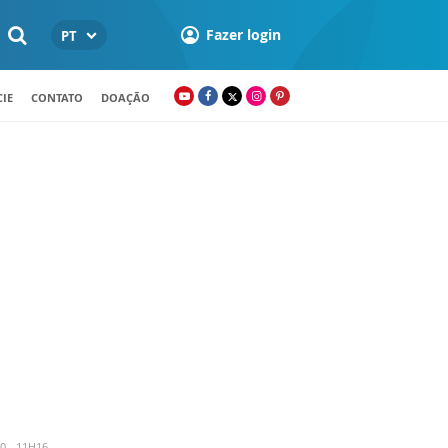
Fazer login
PT
IE
CONTATO
DOAÇÃO
0 - 11H16