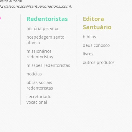
reito autoral.
12 (faleconosco@santuarionacional.com).
P
Redentoristas
Editora
Santuário
história pe. vitor
bíblias
hospedagem santo
afonso
deus conosco
missionários
livros
redentoristas
outros produtos
missões redentoristas
notícias
obras sociais
redentoristas
secretariado
vocacional