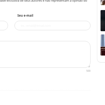
dade exclusiva de seus autores e não representam a opinião do
Seu e-mail
500