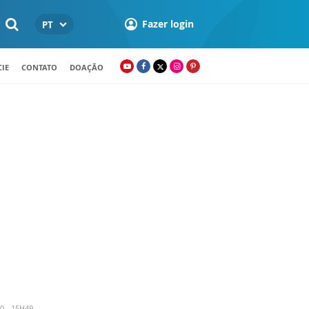
Fazer login
PT
IE
CONTATO
DOAÇÃO
0 - 15H49