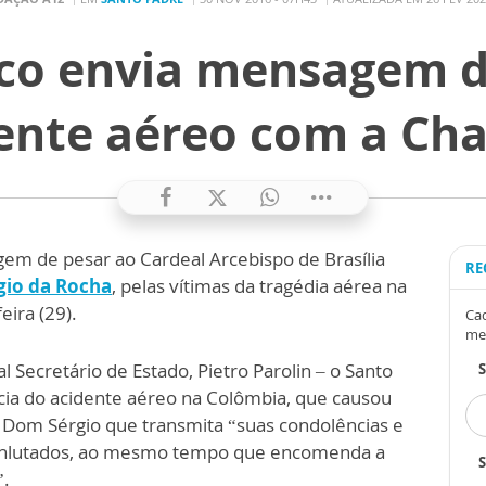
sco envia mensagem d
dente aéreo com a Ch
m de pesar ao Cardeal Arcebispo de Brasília
RE
io da Rocha
, pelas vítimas da tragédia aérea na
ira (29).
Cad
me
Secretário de Estado, Pietro Parolin – o Santo
ícia do acidente aéreo na Colômbia, que causou
a Dom Sérgio que transmita “suas condolências e
s enlutados, ao mesmo tempo que encomenda a
S
”.