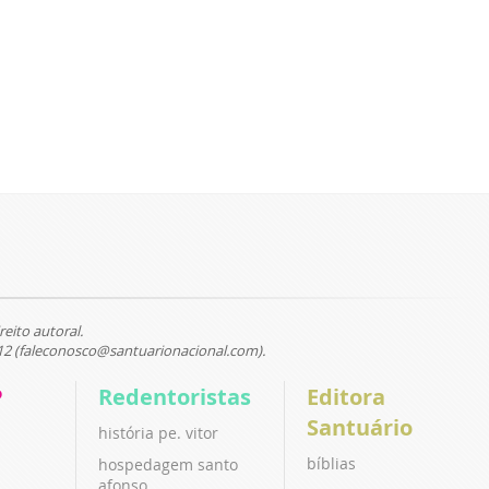
reito autoral.
12 (faleconosco@santuarionacional.com).
P
Redentoristas
Editora
Santuário
história pe. vitor
bíblias
hospedagem santo
afonso