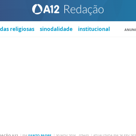
das religiosas
sinodalidade
institucional
ANUNC
DAÇÃO A12
EM
SANTO PADRE
30 NOV 2016 - 07H43
ATUALIZADA EM 26 FEV 202