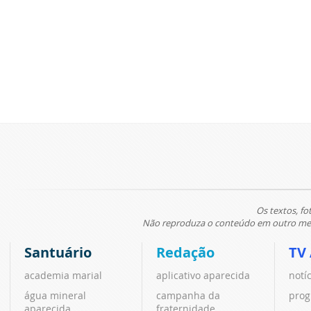
Os textos, fo
Não reproduza o conteúdo em outro meio
Santuário
Redação
TV
academia marial
aplicativo aparecida
notí
água mineral
campanha da
prog
aparecida
fraternidade