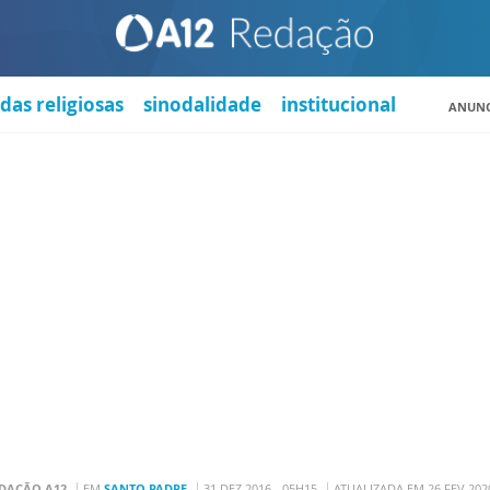
das religiosas
sinodalidade
institucional
ANUNC
DAÇÃO A12
EM
SANTO PADRE
31 DEZ 2016 - 05H15
ATUALIZADA EM 26 FEV 202