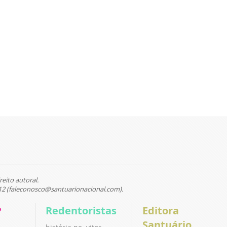
reito autoral.
12 (faleconosco@santuarionacional.com).
P
Redentoristas
Editora
Santuário