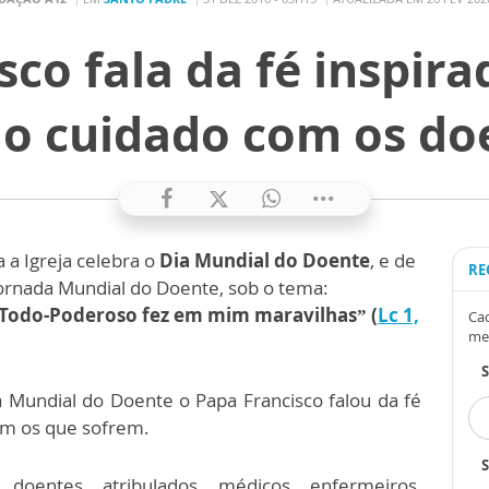
sco fala da fé inspir
 o cuidado com os do
a a Igreja celebra o
Dia Mundial do Doente
, e de
RE
Jornada Mundial do Doente, sob o tema:
 Todo-Poderoso fez em mim maravilhas” (
Lc 1,
Cad
me
Mundial do Doente o Papa Francisco falou da fé
om os que sofrem.
S
doentes, atribulados, médicos, enfermeiros,