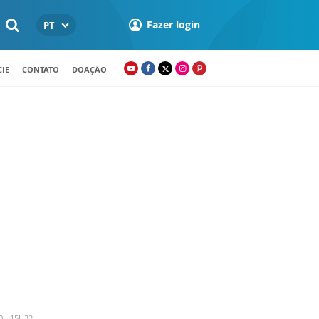
Fazer login
PT
IE
CONTATO
DOAÇÃO
0 - 15H32