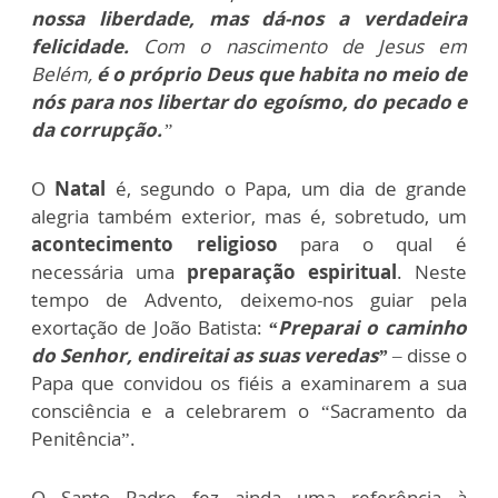
nossa liberdade, mas dá-nos a verdadeira
felicidade.
Com o nascimento de Jesus em
Belém,
é o próprio Deus que habita no meio de
nós para nos libertar do egoísmo, do pecado e
da corrupção.
”
O
Natal
é, segundo o Papa, um dia de grande
alegria também exterior, mas é, sobretudo, um
acontecimento religioso
para o qual é
necessária uma
preparação espiritual
. Neste
tempo de Advento, deixemo-nos guiar pela
exortação de João Batista:
“Preparai o caminho
do Senhor, endireitai as suas veredas”
– disse o
Papa que convidou os fiéis a examinarem a sua
consciência e a celebrarem o “Sacramento da
Penitência”.
O Santo Padre fez ainda uma referência à