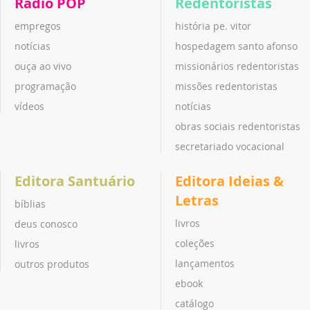
Rádio POP
Redentoristas
empregos
história pe. vitor
notícias
hospedagem santo afonso
ouça ao vivo
missionários redentoristas
programação
missões redentoristas
vídeos
notícias
obras sociais redentoristas
secretariado vocacional
Editora Santuário
Editora Ideias &
Letras
bíblias
livros
deus conosco
coleções
livros
lançamentos
outros produtos
ebook
catálogo