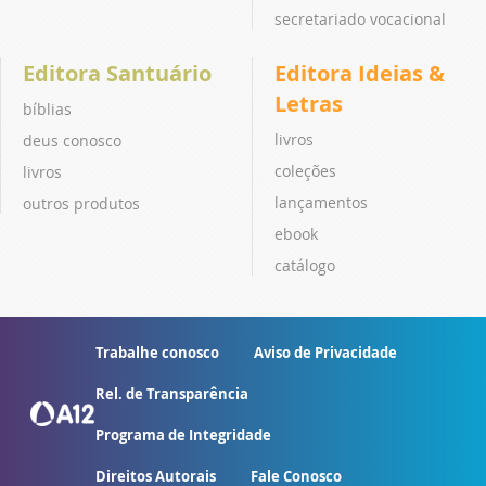
secretariado vocacional
Editora Santuário
Editora Ideias &
Letras
bíblias
livros
deus conosco
coleções
livros
lançamentos
outros produtos
ebook
catálogo
Trabalhe conosco
Aviso de Privacidade
Rel. de Transparência
Programa de Integridade
Direitos Autorais
Fale Conosco