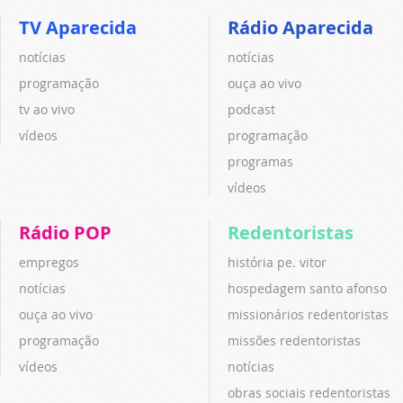
TV Aparecida
Rádio Aparecida
notícias
notícias
programação
ouça ao vivo
tv ao vivo
podcast
vídeos
programação
programas
vídeos
Rádio POP
Redentoristas
empregos
história pe. vitor
notícias
hospedagem santo afonso
ouça ao vivo
missionários redentoristas
programação
missões redentoristas
vídeos
notícias
obras sociais redentoristas