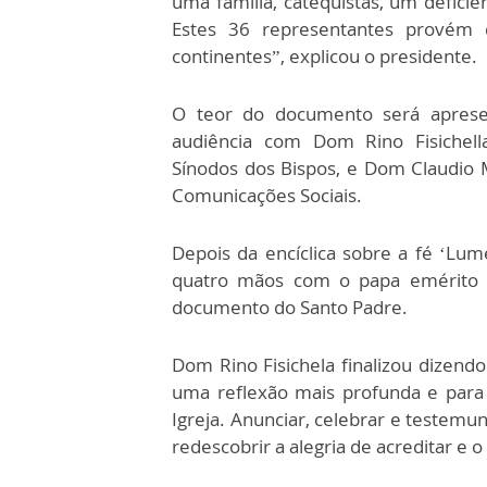
uma família, catequistas, um deficie
Estes 36 representantes provém d
continentes”, explicou o presidente.
O teor do documento será apresen
audiência com Dom Rino Fisichella
Sínodos dos Bispos, e Dom Claudio Ma
Comunicações Sociais.
Depois da encíclica sobre a fé ‘Lume
quatro mãos com o papa emérito B
documento do Santo Padre.
Dom Rino Fisichela finalizou dizen
uma reflexão mais profunda e para
Igreja. Anunciar, celebrar e testemu
redescobrir a alegria de acreditar e 