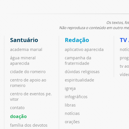
Os textos, fo
Não reproduza o conteúdo em outro meio
Santuário
Redação
TV
academia marial
aplicativo aparecida
notí
água mineral
campanha da
prog
aparecida
fraternidade
tv ao
cidade do romeiro
dúvidas religiosas
víde
centro de apoio ao
espiritualidade
romeiro
igreja
centro de eventos pe.
infográficos
vitor
libras
contato
notícias
doação
orações
família dos devotos