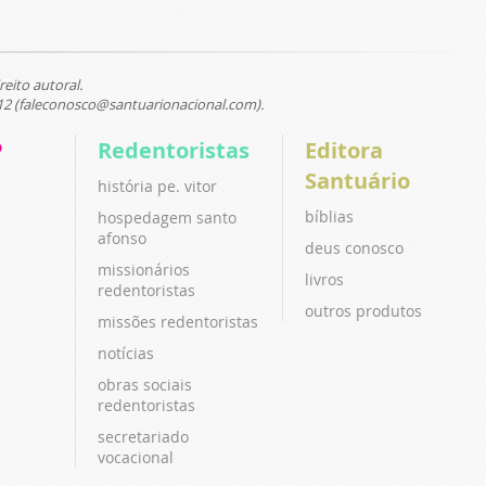
reito autoral.
12 (faleconosco@santuarionacional.com).
P
Redentoristas
Editora
Santuário
história pe. vitor
bíblias
hospedagem santo
afonso
deus conosco
missionários
livros
redentoristas
outros produtos
missões redentoristas
notícias
obras sociais
redentoristas
secretariado
vocacional