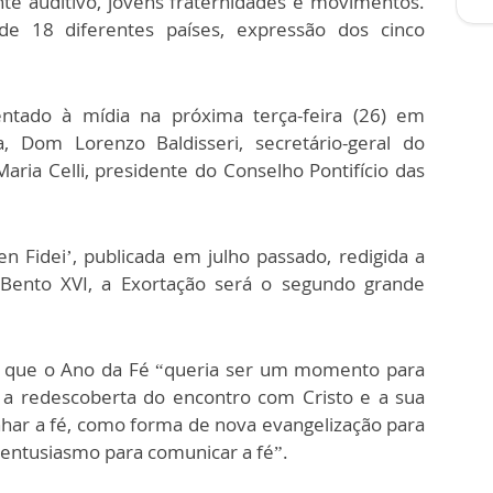
nte auditivo, jovens fraternidades e movimentos.
e 18 diferentes países, expressão dos cinco
tado à mídia na próxima terça-feira (26) em
, Dom Lorenzo Baldisseri, secretário-geral do
ria Celli, presidente do Conselho Pontifício das
n Fidei’, publicada em julho passado, redigida a
ento XVI, a Exortação será o segundo grande
do que o Ano da Fé “queria ser um momento para
 a redescoberta do encontro com Cristo e a sua
nhar a fé, como forma de nova evangelização para
o entusiasmo para comunicar a fé”.