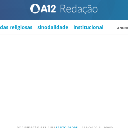
das religiosas
sinodalidade
institucional
ANUNC
POR
REDAÇÃO A12
EM
SANTO PADRE
18 NOV 2013 - 16H09