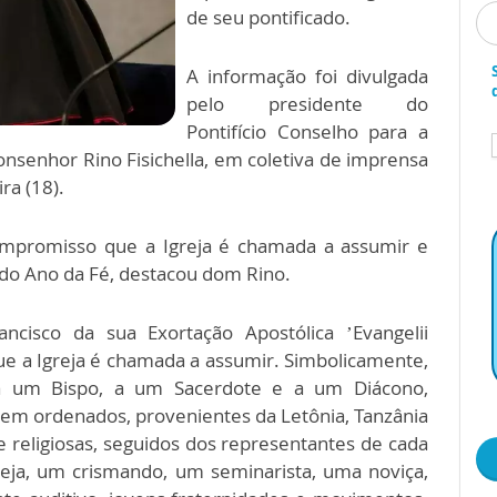
de seu pontificado.
A informação foi divulgada
pelo presidente do
Pontifício Conselho para a
senhor Rino Fisichella, em coletiva de imprensa
ra (18).
mpromisso que a Igreja é chamada a assumir e
do Ano da Fé, destacou dom Rino.
cisco da sua Exortação Apostólica ’Evangelii
e a Igreja é chamada a assumir. Simbolicamente,
 a um Bispo, a um Sacerdote e a um Diácono,
rem ordenados, provenientes da Letônia, Tanzânia
s e religiosas, seguidos dos representantes de cada
seja, um crismando, um seminarista, uma noviça,