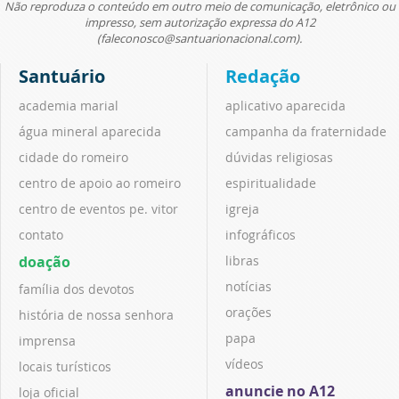
Não reproduza o conteúdo em outro meio de comunicação, eletrônico ou
impresso, sem autorização expressa do A12
(faleconosco@santuarionacional.com).
Santuário
Redação
academia marial
aplicativo aparecida
água mineral aparecida
campanha da fraternidade
cidade do romeiro
dúvidas religiosas
centro de apoio ao romeiro
espiritualidade
centro de eventos pe. vitor
igreja
contato
infográficos
doação
libras
notícias
família dos devotos
orações
história de nossa senhora
papa
imprensa
vídeos
locais turísticos
anuncie no A12
loja oficial