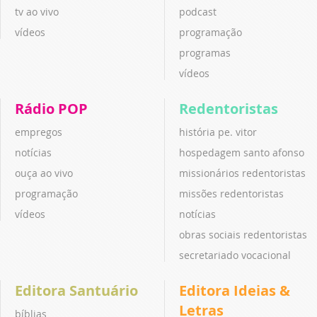
tv ao vivo
podcast
vídeos
programação
programas
vídeos
Rádio POP
Redentoristas
empregos
história pe. vitor
notícias
hospedagem santo afonso
ouça ao vivo
missionários redentoristas
programação
missões redentoristas
vídeos
notícias
obras sociais redentoristas
secretariado vocacional
Editora Santuário
Editora Ideias &
Letras
bíblias