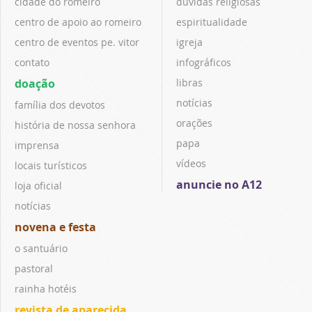
cidade do romeiro
dúvidas religiosas
centro de apoio ao romeiro
espiritualidade
centro de eventos pe. vitor
igreja
contato
infográficos
doação
libras
notícias
família dos devotos
orações
história de nossa senhora
papa
imprensa
vídeos
locais turísticos
anuncie no A12
loja oficial
notícias
novena e festa
o santuário
pastoral
rainha hotéis
revista de aparecida