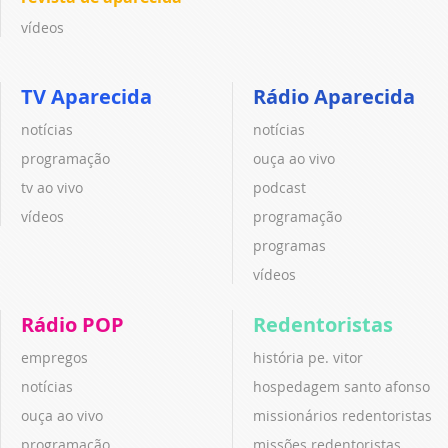
vídeos
TV Aparecida
Rádio Aparecida
notícias
notícias
programação
ouça ao vivo
tv ao vivo
podcast
vídeos
programação
programas
vídeos
Rádio POP
Redentoristas
empregos
história pe. vitor
notícias
hospedagem santo afonso
ouça ao vivo
missionários redentoristas
programação
missões redentoristas