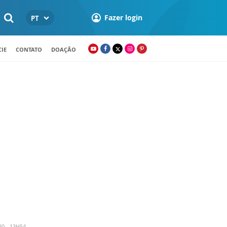
Fazer login
PT
IE
CONTATO
DOAÇÃO
0 - 13H54