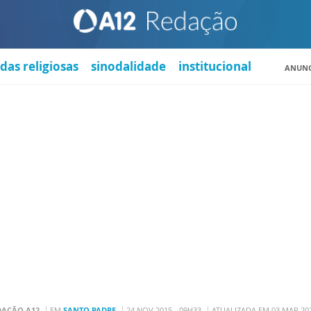
das religiosas
sinodalidade
institucional
ANUNC
DAÇÃO A12
EM
SANTO PADRE
24 NOV 2015 - 09H33
ATUALIZADA EM 03 MAR 202