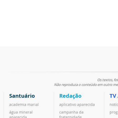
Os textos, fo
Não reproduza o conteúdo em outro meio
Santuário
Redação
TV
academia marial
aplicativo aparecida
notí
água mineral
campanha da
prog
aparecida
fraternidade