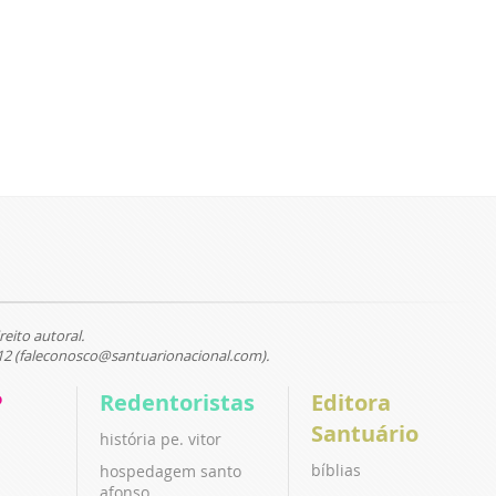
reito autoral.
12 (faleconosco@santuarionacional.com).
P
Redentoristas
Editora
Santuário
história pe. vitor
bíblias
hospedagem santo
afonso