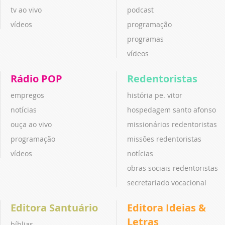
tv ao vivo
podcast
vídeos
programação
programas
vídeos
Rádio POP
Redentoristas
empregos
história pe. vitor
notícias
hospedagem santo afonso
ouça ao vivo
missionários redentoristas
programação
missões redentoristas
vídeos
notícias
obras sociais redentoristas
secretariado vocacional
Editora Santuário
Editora Ideias &
Letras
bíblias