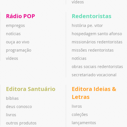
vídeos
Rádio POP
Redentoristas
empregos
história pe. vitor
notícias
hospedagem santo afonso
ouça ao vivo
missionários redentoristas
programação
missões redentoristas
vídeos
notícias
obras sociais redentoristas
secretariado vocacional
Editora Santuário
Editora Ideias &
Letras
bíblias
livros
deus conosco
coleções
livros
lançamentos
outros produtos