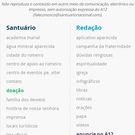
Não reproduza o conteúdo em outro meio de comunicação, eletrônico ou
impresso, sem autorização expressa do A12
(faleconosco@santuarionacional.com).
Santuário
Redação
academia marial
aplicativo aparecida
água mineral aparecida
campanha da fraternidade
cidade do romeiro
dúvidas religiosas
centro de apoio ao romeiro
espiritualidade
centro de eventos pe. vitor
igreja
contato
infográficos
doação
libras
notícias
família dos devotos
orações
história de nossa senhora
papa
imprensa
vídeos
locais turísticos
anuncie no A12
loja oficial