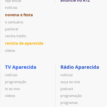
anuncie no A12
loja oficial
notícias
novena e festa
o santuário
pastoral
rainha hotéis
revista de aparecida
vídeos
TV Aparecida
Rádio Aparecida
notícias
notícias
programação
ouça ao vivo
tv ao vivo
podcast
vídeos
programação
programas