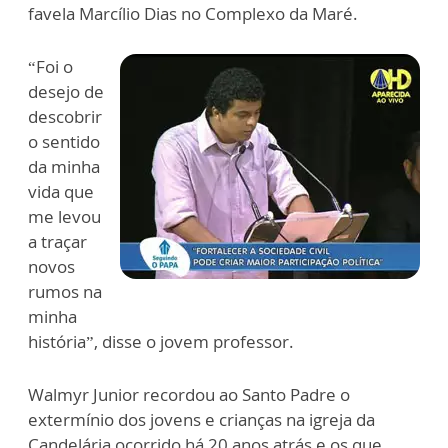
favela Marcílio Dias no Complexo da Maré.
“Foi o
desejo de
descobrir
o sentido
da minha
vida que
me levou
a traçar
novos
rumos na
minha
história”, disse o jovem professor.
Walmyr Junior recordou ao Santo Padre o
extermínio dos jovens e crianças na igreja da
Candelária ocorrido há 20 anos atrás e os que