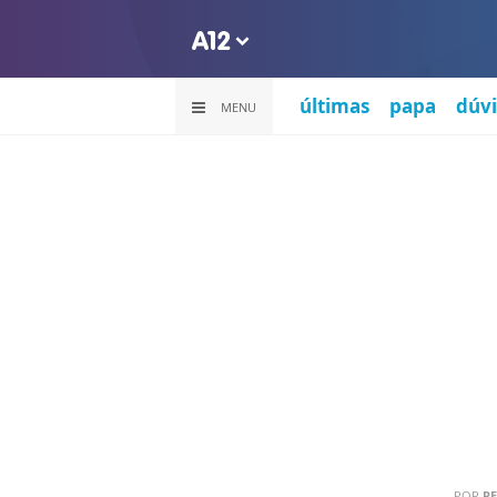
últimas
papa
dúvi
MENU
POR
R