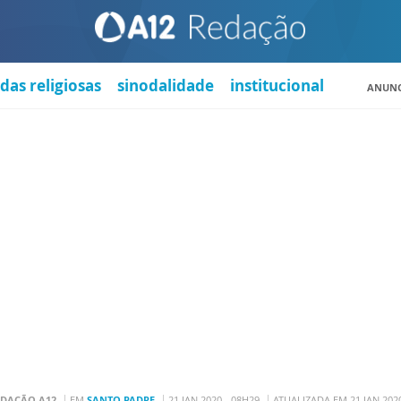
das religiosas
sinodalidade
institucional
ANUNC
EDAÇÃO A12
EM
SANTO PADRE
21 JAN 2020 - 08H29
ATUALIZADA EM 21 JAN 2020