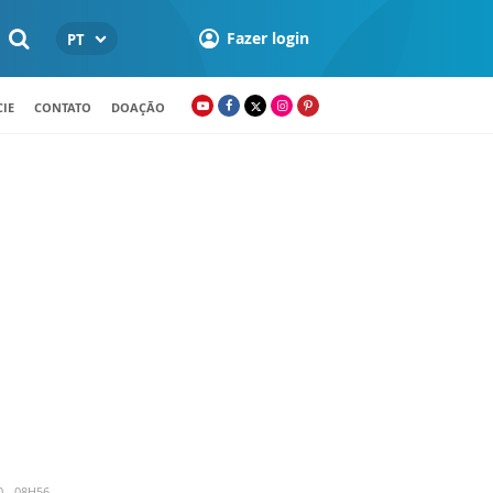
Fazer login
PT
IE
CONTATO
DOAÇÃO
 - 08H56