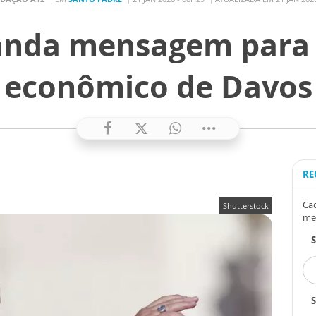
nda mensagem para
econômico de Davos
RE
Cad
Shutterstock
me
S