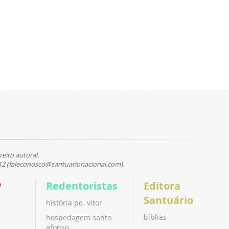
reito autoral.
12 (faleconosco@santuarionacional.com).
P
Redentoristas
Editora
Santuário
história pe. vitor
bíblias
hospedagem santo
afonso