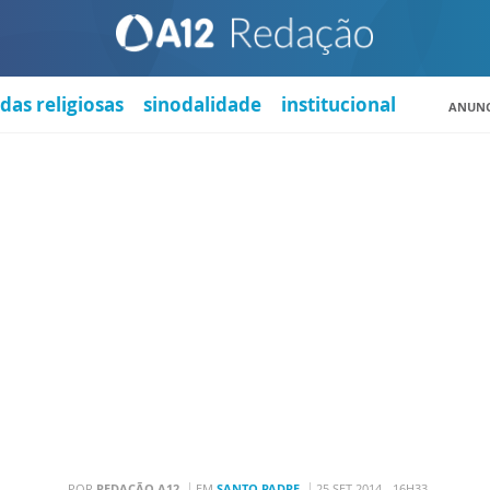
das religiosas
sinodalidade
institucional
ANUNC
POR
REDAÇÃO A12
EM
SANTO PADRE
25 SET 2014 - 16H33