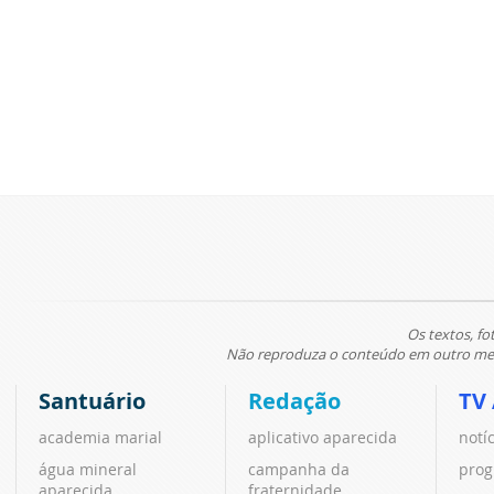
Os textos, fo
Não reproduza o conteúdo em outro meio
Santuário
Redação
TV
academia marial
aplicativo aparecida
notí
água mineral
campanha da
prog
aparecida
fraternidade