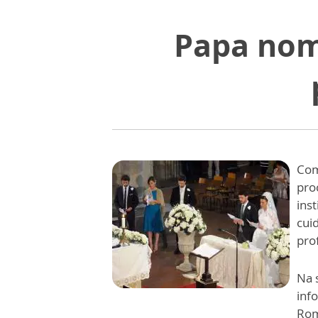
Papa nom
Com
pro
ins
cui
pro
Na 
inf
Rom