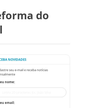
eforma do
l
CEBA NOVIDADES
astre seu e-mail e receba notícias
nsalmente
Seu nome:
eu email: