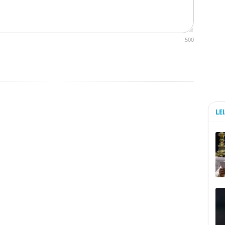
500
LE