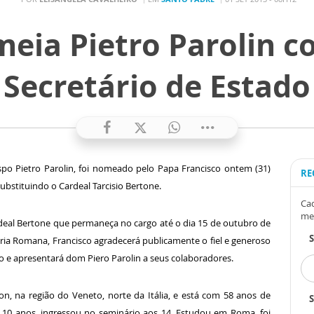
eia Pietro Parolin 
Secretário de Estado
spo Pietro Parolin, foi nomeado pelo Papa Francisco ontem (31)
RE
ubstituindo o Cardeal Tarcisio Bertone.
Cad
me
deal Bertone que permaneça no cargo até o dia 15 de outubro de
ria Romana, Francisco agradecerá publicamente o fiel e generoso
no e apresentará dom Piero Parolin a seus colaboradores.
n, na região do Veneto, norte da Itália, e está com 58 anos de
S
os 10 anos, ingressou no seminário aos 14. Estudou em Roma, foi