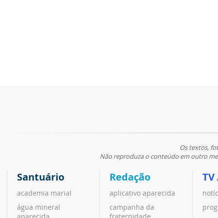
Os textos, fo
Não reproduza o conteúdo em outro meio
Santuário
Redação
TV
academia marial
aplicativo aparecida
notí
água mineral
campanha da
prog
aparecida
fraternidade