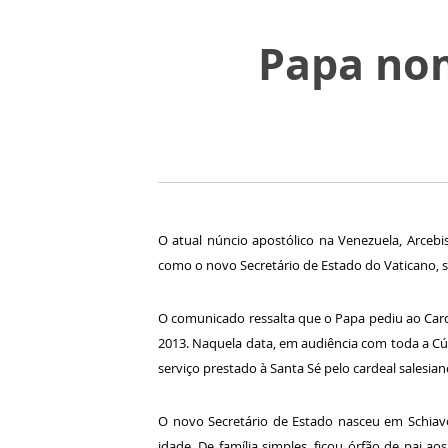
Papa nom
O atual núncio apostólico na Venezuela, Arcebi
como o novo Secretário de Estado do Vaticano, s
O comunicado ressalta que o Papa pediu ao Car
2013. Naquela data, em audiência com toda a Cú
serviço prestado à Santa Sé pelo cardeal salesia
O novo Secretário de Estado nasceu em Schiavo
idade. De família simples, ficou órfão de pai a