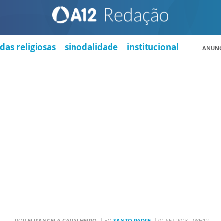
das religiosas
sinodalidade
institucional
ANUNC
POR
ELISANGELA CAVALHEIRO
EM
SANTO PADRE
01 SET 2013 - 08H12