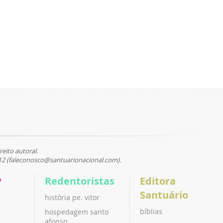
reito autoral.
12 (faleconosco@santuarionacional.com).
P
Redentoristas
Editora
Santuário
história pe. vitor
bíblias
hospedagem santo
afonso