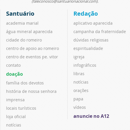
(faleconosco@santuarionacional.com).
Santuário
Redação
academia marial
aplicativo aparecida
água mineral aparecida
campanha da fraternidade
cidade do romeiro
dúvidas religiosas
centro de apoio ao romeiro
espiritualidade
centro de eventos pe. vitor
igreja
contato
infográficos
doação
libras
notícias
família dos devotos
orações
história de nossa senhora
papa
imprensa
vídeos
locais turísticos
anuncie no A12
loja oficial
notícias