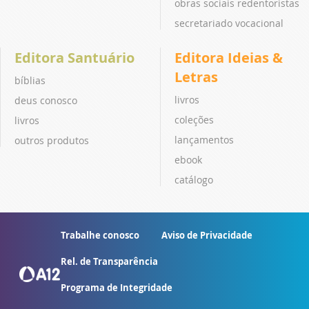
obras sociais redentoristas
secretariado vocacional
Editora Santuário
Editora Ideias &
Letras
bíblias
livros
deus conosco
coleções
livros
lançamentos
outros produtos
ebook
catálogo
Trabalhe conosco
Aviso de Privacidade
Rel. de Transparência
Programa de Integridade