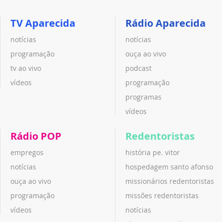
TV Aparecida
Rádio Aparecida
notícias
notícias
programação
ouça ao vivo
tv ao vivo
podcast
vídeos
programação
programas
vídeos
Rádio POP
Redentoristas
empregos
história pe. vitor
notícias
hospedagem santo afonso
ouça ao vivo
missionários redentoristas
programação
missões redentoristas
vídeos
notícias