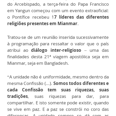
do Arcebispado, a terça-feira do Papa Francisco
em Yangun começou com um evento extraoficial:
o Pontífice recebeu 1
7 líderes das diferentes
religiões presentes em Mianmar
.
Tratou-se de um reunião inserida sucessivamente
à programação para ressaltar o valor que o país
atribui ao
diálogo inter-religioso
– uma das
finalidades desta 21ª viagem apostólica seja em
Mianmar, seja em Bangladesh.
“A unidade não é uniformidade, mesmo dentro da
mesma Confissão (...).
Somos todos diferentes e
cada Confissão tem suas riquezas, suas
tradições
, suas riquezas para dar, para
compartilhar. E isto somente pode existir, quando
se vive em paz. E a paz se constrói no coro das
diferenças. A unidade sempre se dá com as