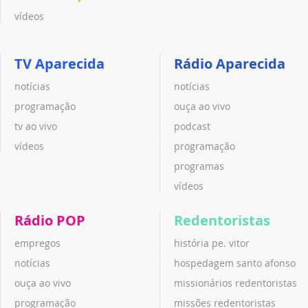
vídeos
TV Aparecida
Rádio Aparecida
notícias
notícias
programação
ouça ao vivo
tv ao vivo
podcast
vídeos
programação
programas
vídeos
Rádio POP
Redentoristas
empregos
história pe. vitor
notícias
hospedagem santo afonso
ouça ao vivo
missionários redentoristas
programação
missões redentoristas