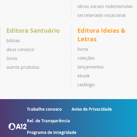
obras sociais redentoristas
secretariado vocacional
Editora Santuário
Editora Ideias &
Letras
bíblias
livros
deus conosco
coleções
livros
lançamentos
outros produtos
ebook
catálogo
Trabalhe conosco
Aviso de Privacidade
Rel. de Transparência
Programa de Integridade