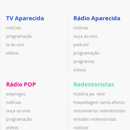
TV Aparecida
Rádio Aparecida
notícias
notícias
programação
ouça ao vivo
tv ao vivo
podcast
vídeos
programação
programas
vídeos
Rádio POP
Redentoristas
empregos
história pe. vitor
notícias
hospedagem santo afonso
ouça ao vivo
missionários redentoristas
programação
missões redentoristas
vídeos
notícias