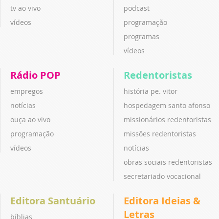
tv ao vivo
podcast
vídeos
programação
programas
vídeos
Rádio POP
Redentoristas
empregos
história pe. vitor
notícias
hospedagem santo afonso
ouça ao vivo
missionários redentoristas
programação
missões redentoristas
vídeos
notícias
obras sociais redentoristas
secretariado vocacional
Editora Santuário
Editora Ideias &
Letras
bíblias