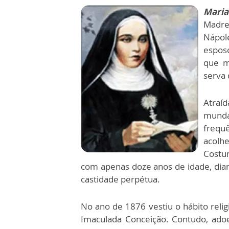
Maria
Madre
Nápol
espos
que m
serva 
Atraíd
munda
frequ
acolh
Costum
com apenas doze anos de idade, dia
castidade perpétua.
No ano de 1876 vestiu o hábito reli
Imaculada Conceição. Contudo, adoe