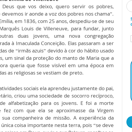
 Deus que vos deixo, quero servir os pobres,
 devemos ir aonde a voz dos pobres nos chama”.
Emília, em 1836, com 25 anos, despediu-se de seu
 Marquês Louis de Villeneuve, para fundar, junto
utras duas jovens, uma nova congregação
rada à Imaculada Conceição. Elas passaram a ser
as de “irmãs azuis” devido à cor do hábito usado
as, um sinal da proteção do manto de Maria que a
ora queria que fosse visível em uma época em
as as religiosas se vestiam de preto.
tividades sociais ela aprendeu justamente do pai,
etário, criou uma sociedade de socorro recíproco,
de alfabetização para os jovens. E foi a morte
 fez com que ela se aproximasse da Virgem
 sua companheira de missão. A experiência da
 única coisa importante nesta terra, pois “se deve