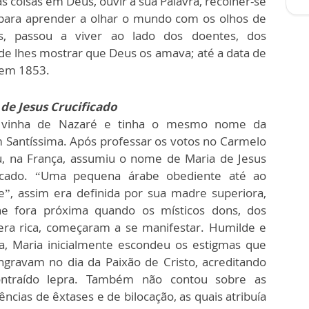
s coisas em Deus, ouvir a sua Palavra, recolher-se
ara aprender a olhar o mundo com os olhos de
s, passou a viver ao lado dos doentes, dos
 de lhes mostrar que Deus os amava; até a data de
 em 1853.
de Jesus Crucificado
 vinha de Nazaré e tinha o mesmo nome da
 Santíssima. Após professar os votos no Carmelo
, na França, assumiu o nome de Maria de Jesus
ficado. “Uma pequena árabe obediente até ao
e”, assim era definida por sua madre superiora,
he fora próxima quando os místicos dons, dos
era rica, começaram a se manifestar. Humilde e
da, Maria inicialmente escondeu os estigmas que
ngravam no dia da Paixão de Cristo, acreditando
ontraído lepra. Também não contou sobre as
ências de êxtases e de bilocação, as quais atribuía