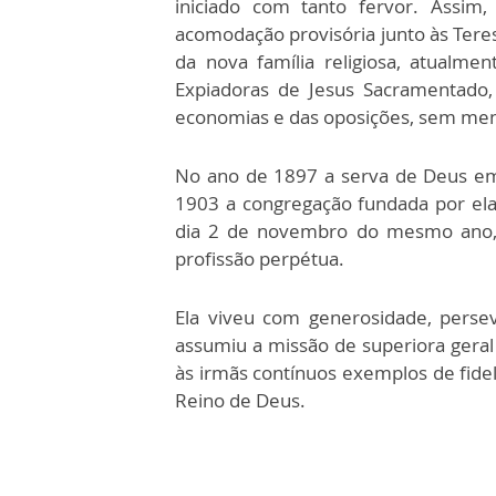
iniciado com tanto fervor. Ass
acomodação provisória junto às Tere
da nova família religiosa, atualm
Expiadoras de Jesus Sacramentado,
economias e das oposições, sem menc
No ano de 1897 a serva de Deus emi
1903 a congregação fundada por ela
dia 2 de novembro do mesmo ano, a
profissão perpétua.
Ela viveu com generosidade, persev
assumiu a missão de superiora gera
às irmãs contínuos exemplos de fidel
Reino de Deus.