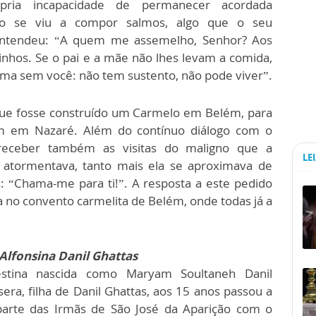
pria incapacidade de permanecer acordada
do se viu a compor salmos, algo que o seu
a, entendeu: “A quem me assemelho, Senhor? Aos
hos. Se o pai e a mãe não lhes levam a comida,
ma sem você: não tem sustento, não pode viver”.
 que fosse construído um Carmelo em Belém, para
um em Nazaré. Além do contínuo diálogo com o
 receber também as visitas do maligno que a
LE
 atormentava, tanto mais ela se aproximava de
s: “Chama-me para ti!”. A resposta a este pedido
 no convento carmelita de Belém, onde todas já a
Alfonsina Danil Ghattas
estina nascida como Maryam Soultaneh Danil
sera, filha de Danil Ghattas, aos 15 anos passou a
parte das Irmãs de São José da Aparição com o