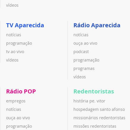
vídeos
TV Aparecida
Rádio Aparecida
notícias
notícias
programação
ouça ao vivo
tv ao vivo
podcast
vídeos
programação
programas
vídeos
Rádio POP
Redentoristas
empregos
história pe. vitor
notícias
hospedagem santo afonso
ouça ao vivo
missionários redentoristas
programação
missões redentoristas