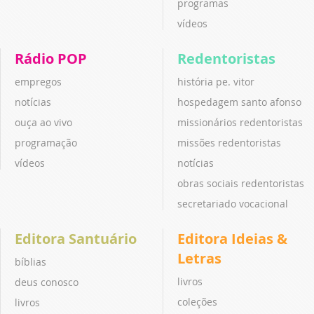
programas
vídeos
Rádio POP
Redentoristas
empregos
história pe. vitor
notícias
hospedagem santo afonso
ouça ao vivo
missionários redentoristas
programação
missões redentoristas
vídeos
notícias
obras sociais redentoristas
secretariado vocacional
Editora Santuário
Editora Ideias &
Letras
bíblias
livros
deus conosco
coleções
livros