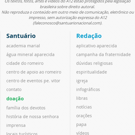
Os textos, fotos, artes e vídeos do A12 estão protegidos pela legislação
brasileira sobre direito autoral.
Não reproduza o conteúdo em outro meio de comunicação, eletrônico ou
impresso, sem autorização expressa do A12
(faleconosco@santuarionacional.com).
Santuário
Redação
academia marial
aplicativo aparecida
água mineral aparecida
campanha da fraternidade
cidade do romeiro
dúvidas religiosas
centro de apoio ao romeiro
espiritualidade
centro de eventos pe. vitor
igreja
contato
infográficos
doação
libras
notícias
família dos devotos
orações
história de nossa senhora
papa
imprensa
vídeos
locais turísticos