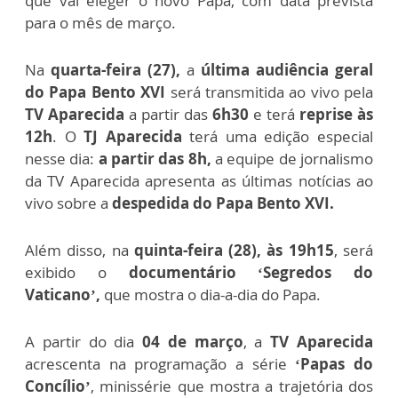
que vai eleger o novo Papa, com data prevista
para o mês de março.
Na
quarta-feira (27),
a
última audiência geral
do Papa Bento XVI
será transmitida ao vivo pela
TV Aparecida
a partir das
6h30
e terá
reprise às
12h
. O
TJ Aparecida
terá uma edição especial
nesse dia:
a partir das 8h,
a equipe de jornalismo
da TV Aparecida apresenta as últimas notícias ao
vivo sobre a
despedida do Papa Bento XVI.
Além disso, na
quinta-feira (28), às 19h15
, será
exibido o
documentário ‘Segredos do
Vaticano’,
que mostra o dia-a-dia do Papa.
A partir do dia
04 de março
, a
TV Aparecida
acrescenta na programação a série
‘Papas do
Concílio’
, minissérie que mostra a trajetória dos