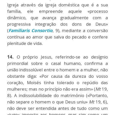
Igreja através da igreja doméstica que é a sua
família, ele empreende aquele «processo
dinâmico, que avança gradualmente com a
progressiva integração dos dons de Deus»
(
Familiaris Consortio
, 9), mediante a conversão
contínua ao amor que salva do pecado e confere
plenitude de vida.
14.
O próprio Jesus, referindo-se ao desígnio
primordial sobre o casal humano, confirma a
união indissolúvel entre o homem e a mulher, não
obstante diga: «Por causa da dureza do vosso
coração, Moisés tinha tolerado o repúdio das
mulheres; mas no princípio não era assim» (
Mt
19,
8). A indissolubilidade do matrimónio («Portanto,
não separe o homem o que Deus uniu»
Mt
19, 6),
não deve ser entendida antes de tudo como um
«jugo» imposto aos homens, mas sim como um