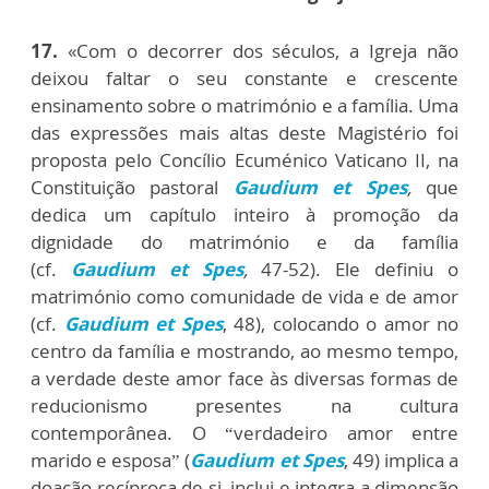
17.
«Com o decorrer dos séculos, a Igreja não
deixou faltar o seu constante e crescente
ensinamento sobre o matrimónio e a família. Uma
das expressões mais altas deste Magistério foi
proposta pelo Concílio Ecuménico Vaticano II, na
Constituição pastoral
Gaudium et Spes
,
que
dedica um capítulo inteiro à promoção da
dignidade do matrimónio e da família
(cf.
Gaudium et Spes
,
47-52). Ele definiu o
matrimónio como comunidade de vida e de amor
(cf.
Gaudium et Spes
,
48), colocando o amor no
centro da família e mostrando, ao mesmo tempo,
a verdade deste amor face às diversas formas de
reducionismo presentes na cultura
contemporânea. O “verdadeiro amor entre
marido e esposa” (
Gaudium et Spes
,
49) implica a
doação recíproca de si, inclui e integra a dimensão