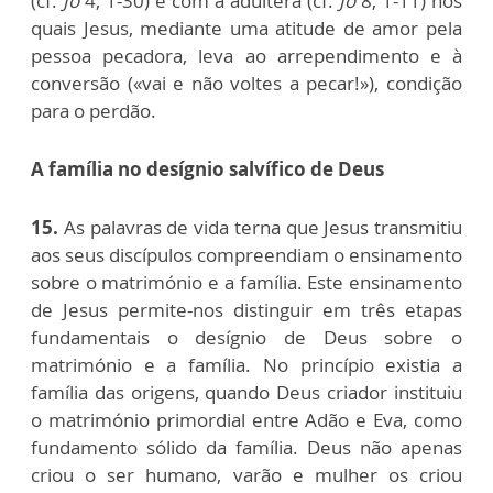
(cf.
Jo
4, 1-30) e com a adúltera (cf.
Jo
8, 1-11) nos
quais Jesus, mediante uma atitude de amor pela
pessoa pecadora, leva ao arrependimento e à
conversão («vai e não voltes a pecar!»), condição
para o perdão.
A família no desígnio salvífico de Deus
15.
As palavras de vida terna que Jesus transmitiu
aos seus discípulos compreendiam o ensinamento
sobre o matrimónio e a família. Este ensinamento
de Jesus permite-nos distinguir em três etapas
fundamentais o desígnio de Deus sobre o
matrimónio e a família. No princípio existia a
família das origens, quando Deus criador instituiu
o matrimónio primordial entre Adão e Eva, como
fundamento sólido da família. Deus não apenas
criou o ser humano, varão e mulher os criou