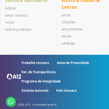
Editora Santuário
Editora Ideias &
Letras
bíblias
livros
deus conosco
coleções
livros
lançamentos
outros produtos
ebook
catálogo
Trabalhe conosco
Aviso de Privacidade
Rel. de Transparência
Programa de Integridade
Direitos Autorais
Fale Conosco
© 2007 - 2026. A12 - Conectados pela fé.