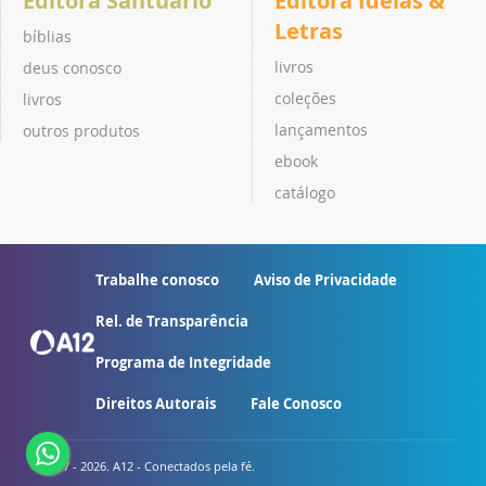
Editora Santuário
Editora Ideias &
Letras
bíblias
livros
deus conosco
coleções
livros
lançamentos
outros produtos
ebook
catálogo
Trabalhe conosco
Aviso de Privacidade
Rel. de Transparência
Programa de Integridade
Direitos Autorais
Fale Conosco
© 2007 - 2026. A12 - Conectados pela fé.