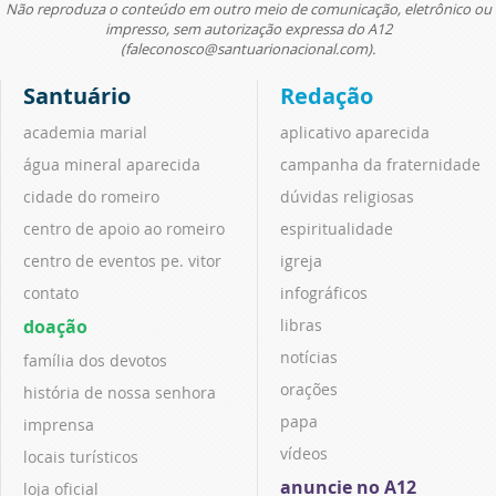
Não reproduza o conteúdo em outro meio de comunicação, eletrônico ou
impresso, sem autorização expressa do A12
(faleconosco@santuarionacional.com).
Santuário
Redação
academia marial
aplicativo aparecida
água mineral aparecida
campanha da fraternidade
cidade do romeiro
dúvidas religiosas
centro de apoio ao romeiro
espiritualidade
centro de eventos pe. vitor
igreja
contato
infográficos
doação
libras
notícias
família dos devotos
orações
história de nossa senhora
papa
imprensa
vídeos
locais turísticos
anuncie no A12
loja oficial