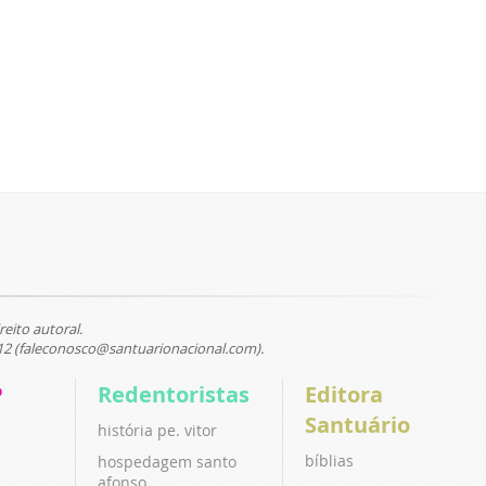
reito autoral.
12 (faleconosco@santuarionacional.com).
P
Redentoristas
Editora
Santuário
história pe. vitor
bíblias
hospedagem santo
afonso