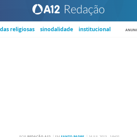
das religiosas
sinodalidade
institucional
ANUNC
POR
REDAÇÃO A12
EM
SANTO PADRE
16 JUL 2013 - 14H31