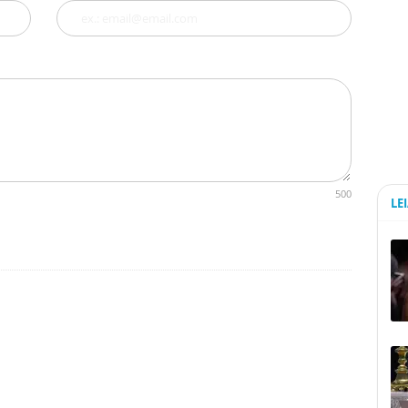
500
LE