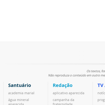
Os textos, fo
Não reproduza o conteúdo em outro meio
Santuário
Redação
TV
academia marial
aplicativo aparecida
notí
água mineral
campanha da
prog
aparecida
fraternidade