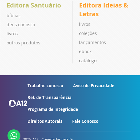
Editora Santuário
Editora Ideias &
Letras
bíblias
livros
deus conosco
coleções
livros
lançamentos
outros produtos
ebook
catálogo
Trabalhe conosco
Aviso de Privacidade
Rel. de Transparência
Programa de Integridade
Direitos Autorais
Fale Conosco
© 2007 - 2026. A12 - Conectados pela fé.