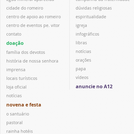
cidade do romeiro
dúvidas religiosas
centro de apoio ao romeiro
espiritualidade
centro de eventos pe. vitor
igreja
contato
infográficos
doação
libras
notícias
família dos devotos
orações
história de nossa senhora
papa
imprensa
vídeos
locais turísticos
anuncie no A12
loja oficial
notícias
novena e festa
o santuário
pastoral
rainha hotéis