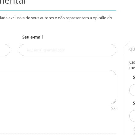
omentar
dade exclusiva de seus autores e não representam a opinião do
Seu e-mail
QU
Cad
me
S
500