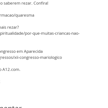
o saberem rezar. Confira!
ormacao/quaresma
ais rezar?
ritualidade/por-que-muitas-criancas-nao-
Congresso em Aparecida
essos/xii-congresso-mariologico
do A12.com.
2