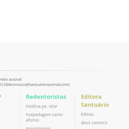
reito autoral.
12 (faleconosco@santuarionacional.com).
P
Redentoristas
Editora
Santuário
história pe. vitor
bíblias
hospedagem santo
afonso
deus conosco
missionários