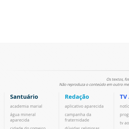
Os textos, fo
Não reproduza o conteúdo em outro meio
Santuário
Redação
TV
academia marial
aplicativo aparecida
notí
água mineral
campanha da
prog
aparecida
fraternidade
tv ao
cidade do romeiro
dúvidas religiosas