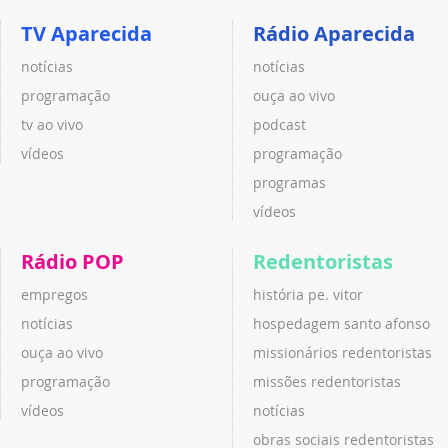
TV Aparecida
Rádio Aparecida
notícias
notícias
programação
ouça ao vivo
tv ao vivo
podcast
vídeos
programação
programas
vídeos
Rádio POP
Redentoristas
empregos
história pe. vitor
notícias
hospedagem santo afonso
ouça ao vivo
missionários redentoristas
programação
missões redentoristas
vídeos
notícias
obras sociais redentoristas