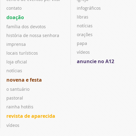
contato
infográficos
doação
libras
notícias
família dos devotos
orações
história de nossa senhora
papa
imprensa
vídeos
locais turísticos
anuncie no A12
loja oficial
notícias
novena e festa
o santuário
pastoral
rainha hotéis
revista de aparecida
vídeos