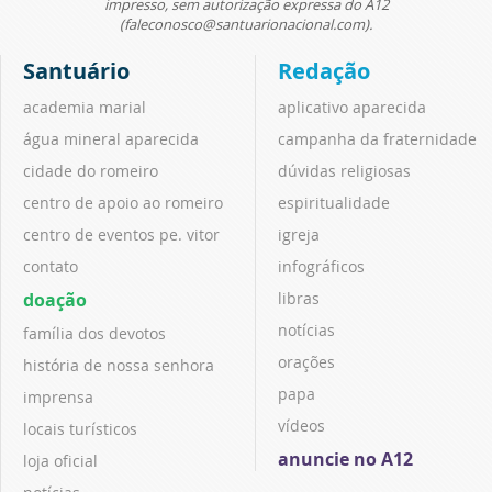
impresso, sem autorização expressa do A12
(faleconosco@santuarionacional.com).
Santuário
Redação
academia marial
aplicativo aparecida
água mineral aparecida
campanha da fraternidade
cidade do romeiro
dúvidas religiosas
centro de apoio ao romeiro
espiritualidade
centro de eventos pe. vitor
igreja
contato
infográficos
doação
libras
notícias
família dos devotos
orações
história de nossa senhora
papa
imprensa
vídeos
locais turísticos
anuncie no A12
loja oficial