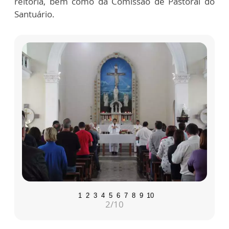
reitoria, bem como da Comissão de Pastoral do
Santuário.
1
2
3
4
5
6
7
8
9
10
2
/10