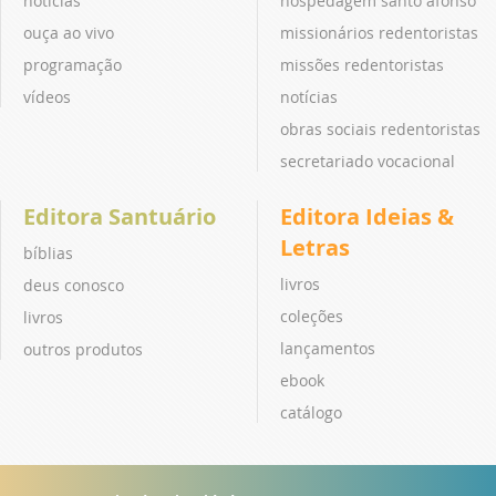
notícias
hospedagem santo afonso
ouça ao vivo
missionários redentoristas
programação
missões redentoristas
vídeos
notícias
obras sociais redentoristas
secretariado vocacional
Editora Santuário
Editora Ideias &
Letras
bíblias
livros
deus conosco
coleções
livros
lançamentos
outros produtos
ebook
catálogo