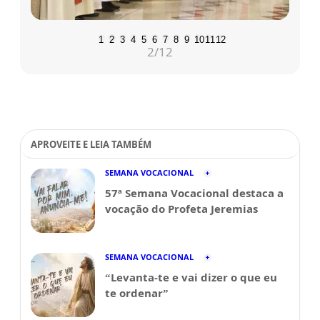
1
2
3
4
5
6
7
8
9
10
11
12
2
/12
APROVEITE E LEIA TAMBÉM
SEMANA VOCACIONAL
57ª Semana Vocacional destaca a
vocação do Profeta Jeremias
SEMANA VOCACIONAL
“Levanta-te e vai dizer o que eu
te ordenar”