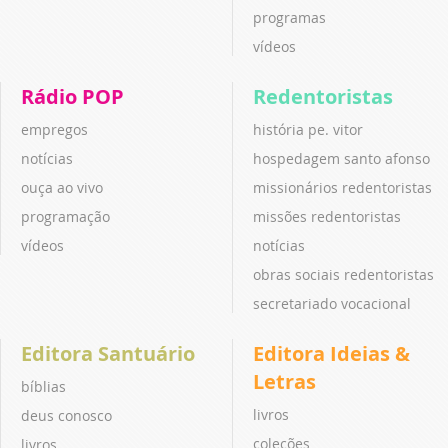
programas
vídeos
Rádio POP
Redentoristas
empregos
história pe. vitor
notícias
hospedagem santo afonso
ouça ao vivo
missionários redentoristas
programação
missões redentoristas
vídeos
notícias
obras sociais redentoristas
secretariado vocacional
Editora Santuário
Editora Ideias &
Letras
bíblias
livros
deus conosco
coleções
livros