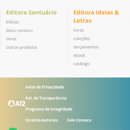
Editora Santuário
Editora Ideias &
Letras
bíblias
livros
deus conosco
coleções
livros
lançamentos
outros produtos
ebook
catálogo
Aviso de Privacidade
Rel. de Transparência
Programa de Integridade
Direitos Autorais
Fale Conosco