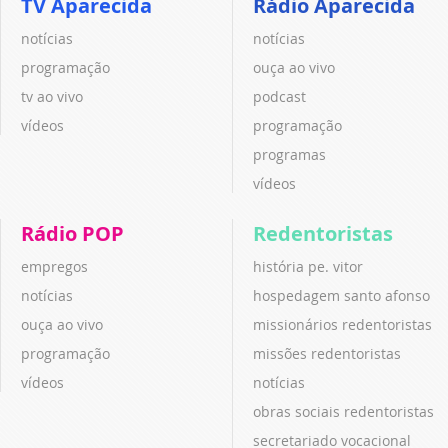
TV Aparecida
Rádio Aparecida
notícias
notícias
programação
ouça ao vivo
tv ao vivo
podcast
vídeos
programação
programas
vídeos
Rádio POP
Redentoristas
empregos
história pe. vitor
notícias
hospedagem santo afonso
ouça ao vivo
missionários redentoristas
programação
missões redentoristas
vídeos
notícias
obras sociais redentoristas
secretariado vocacional