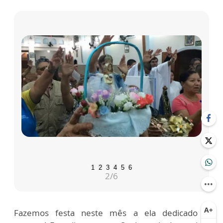
1
2
3
4
5
6
2
/6
Fazemos festa neste mês a ela dedicado e