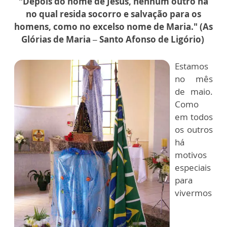
"Depois do nome de Jesus, nenhum outro há
no qual resida socorro e salvação para os
homens, como no excelso nome de Maria." (As
Glórias de Maria – Santo Afonso de Ligório)
Estamos
no mês
de maio.
Como
em todos
os outros
há
motivos
especiais
para
vivermos