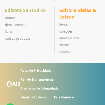
Editora Santuário
Editora Ideias &
Letras
bíblias
livros
deus conosco
coleções
livros
lançamentos
outros produtos
ebook
catálogo
Aviso de Privacidade
Rel. de Transparência
Programa de Integridade
Direitos Autorais
Fale Conosco