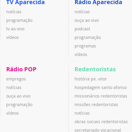
TV Aparecida
Rádio Aparecida
notícias
notícias
programação
ouça ao vivo
tv ao vivo
podcast
vídeos
programação
programas
vídeos
Rádio POP
Redentoristas
empregos
história pe. vitor
notícias
hospedagem santo afonso
ouça ao vivo
missionários redentoristas
programação
missões redentoristas
vídeos
notícias
obras sociais redentoristas
secretariado vocacional