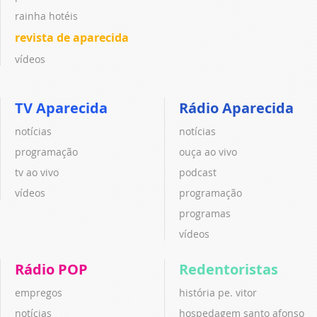
rainha hotéis
revista de aparecida
vídeos
TV Aparecida
Rádio Aparecida
notícias
notícias
programação
ouça ao vivo
tv ao vivo
podcast
vídeos
programação
programas
vídeos
Rádio POP
Redentoristas
empregos
história pe. vitor
notícias
hospedagem santo afonso