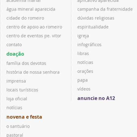
academia marial
aplicativo aparecida
água mineral aparecida
campanha da fraternidade
cidade do romeiro
dúvidas religiosas
centro de apoio ao romeiro
espiritualidade
centro de eventos pe. vitor
igreja
contato
infográficos
doação
libras
notícias
família dos devotos
orações
história de nossa senhora
papa
imprensa
vídeos
locais turísticos
anuncie no A12
loja oficial
notícias
novena e festa
o santuário
pastoral