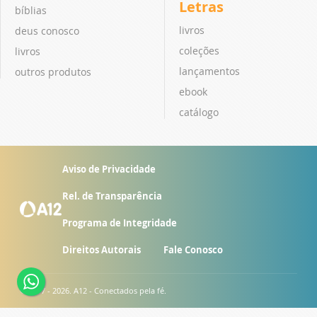
Letras
bíblias
livros
deus conosco
coleções
livros
lançamentos
outros produtos
ebook
catálogo
Aviso de Privacidade
Rel. de Transparência
Programa de Integridade
Direitos Autorais
Fale Conosco
© 2007 - 2026. A12 - Conectados pela fé.